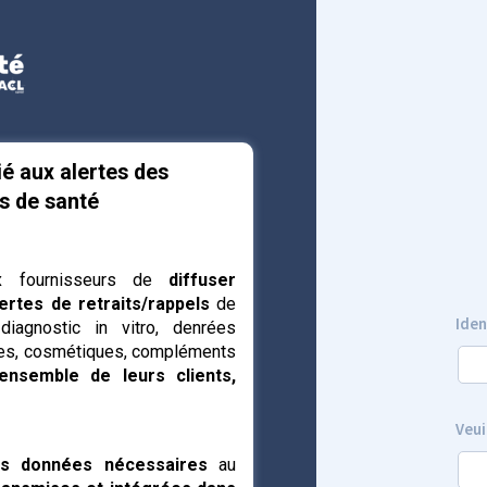
ié aux alertes des
ts de santé
x fournisseurs de
diffuser
ertes de retraits/rappels
de
Iden
diagnostic in vitro, denrées
ales, cosmétiques, compléments
'ensemble de leurs clients,
Veui
es données nécessaires
au